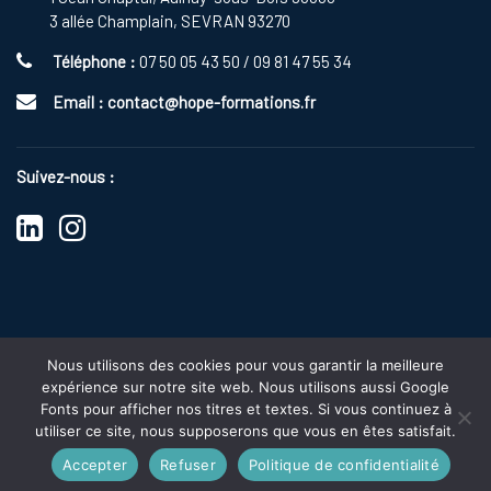
3 allée Champlain, SEVRAN 93270
Téléphone :
07 50 05 43 50 / 09 81 47 55 34
Email :
contact@hope-formations.fr
Suivez-nous :
Nous utilisons des cookies pour vous garantir la meilleure
expérience sur notre site web. Nous utilisons aussi Google
s
Fonts pour afficher nos titres et textes. Si vous continuez à
2025 Copyright
HOPE FORMATIONS
|
Politique de Confidentialité
utiliser ce site, nous supposerons que vous en êtes satisfait.
Accepter
Refuser
Politique de confidentialité