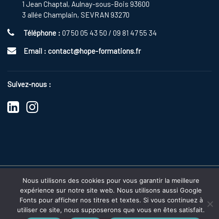
1 Jean Chaptal, Aulnay-sous-Bois 93600
3 allée Champlain, SEVRAN 93270
Téléphone :
07 50 05 43 50 / 09 81 47 55 34
Email :
contact@hope-formations.fr
Suivez-nous :
s
Nous utilisons des cookies pour vous garantir la meilleure
expérience sur notre site web. Nous utilisons aussi Google
2025 Copyright
HOPE FORMATIONS
|
Politique de Confidentialité
Fonts pour afficher nos titres et textes. Si vous continuez à
utiliser ce site, nous supposerons que vous en êtes satisfait.