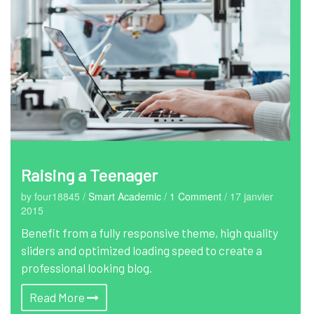
Raising a Teenager
by four18845
/
Smart Academic
/
1 Comment
/
17 janvier
2015
Benefit from a fully responsive theme, high quality
sliders and optimized loading speed to create a
professional looking blog.
Read More