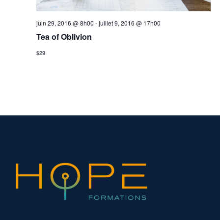
n
o
t
juin 29, 2016 @ 8h00
-
juillet 9, 2016 @ 17h00
n
Tea of Oblivion
d
e
$29
v
u
e
s
É
v
è
n
e
m
e