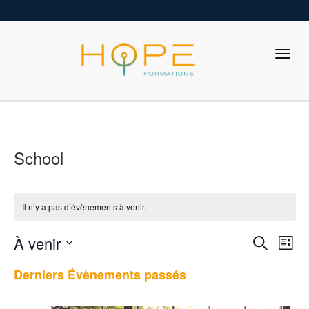
School
Il n’y a pas d’évènements à venir.
R
N
À venir
R
L
a
e
e
S
i
v
Derniers Évènements passés
c
é
c
s
i
l
h
t
h
e
g
e