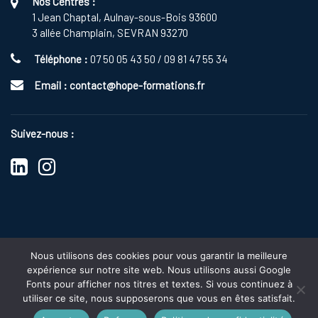
Nos Centres :
1 Jean Chaptal, Aulnay-sous-Bois 93600
3 allée Champlain, SEVRAN 93270
Téléphone :
07 50 05 43 50 / 09 81 47 55 34
Email :
contact@hope-formations.fr
Suivez-nous :
Nous utilisons des cookies pour vous garantir la meilleure
expérience sur notre site web. Nous utilisons aussi Google
s
Fonts pour afficher nos titres et textes. Si vous continuez à
2025 Copyright
HOPE FORMATIONS
|
Politique de Confidentialité
utiliser ce site, nous supposerons que vous en êtes satisfait.